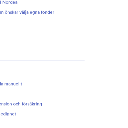
ll Nordea
om önskar välja egna fonder
lda manuellt
ension och försäkring
aledighet