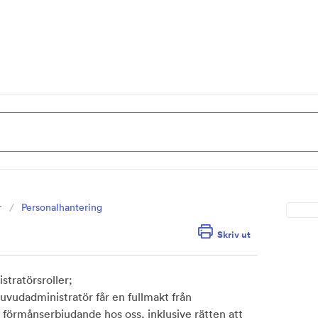
r
Personalhantering
Skriv ut
stratörsroller;
Huvudadministratör får en fullmakt från
 förmånserbjudande hos oss, inklusive rätten att