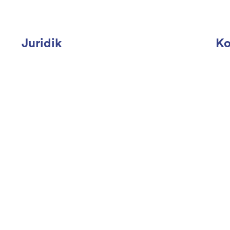
Juridik
Ko
Blanketter
kun
Användarvillkor
021
Cookies
Var
Personuppgifter
 en risk. En investering kan både öka och
ka det investerade kapitalet. Advinans står