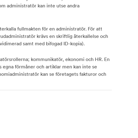
om administratör kan inte utse andra
rkalla fullmakten för en administratör. För att
udadministratör krävs en skriftlig återkallelse och
, vidimerad samt med bifogad ID-kopia).
atörsrollerna; kommunikatör, ekonomi och HR. En
 egna förmåner och artiklar men kan inte se
nomiadministratör kan se företagets fakturor och