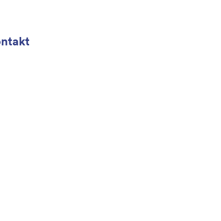
ntakt
dtjanst@advinans.se
-220 30
je bankdag 9-17